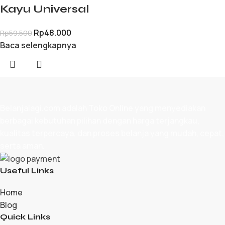
Kayu Universal
Rp
48.000
Rp
59.500
Baca selengkapnya
Belanjalagi.com adalah
Toko Online
yang menyediakan
berbagai kebutuhan pilihan dengan harga terjangkau,
kualitas terpercaya, dan proses belanja yang mudah, cepat,
serta aman.
Useful Links
Home
Blog
Quick Links