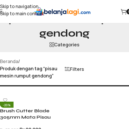
Skip to navigation
Skip to main content
pisau mesin rumput
gendong
Categories
Beranda
/
Produk dengan tag “pisau
Filters
mesin rumput gendong”
-20%
Brush Cutter Blade
305mm Mata Pisau
Mesin Potong Rumput