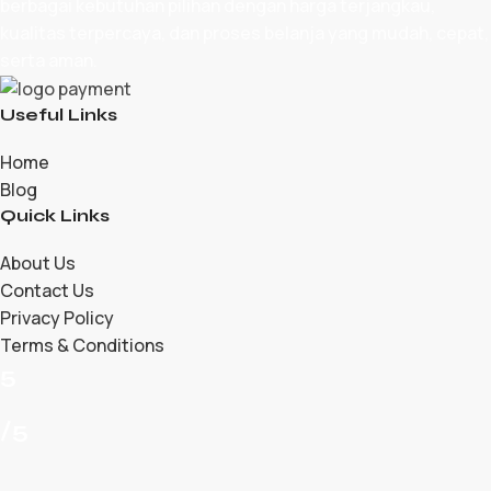
berbagai kebutuhan pilihan dengan harga terjangkau,
kualitas terpercaya, dan proses belanja yang mudah, cepat,
serta aman.
Useful Links
Home
Blog
Quick Links
About Us
Contact Us
Privacy Policy
Terms & Conditions
5
/5