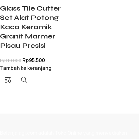
Glass Tile Cutter
Set Alat Potong
Kaca Keramik
Granit Marmer
Pisau Presisi
Rp
95.500
Rp
119.000
Tambah ke keranjang
Belanjalagi.com adalah
Toko Online
yang menyediakan