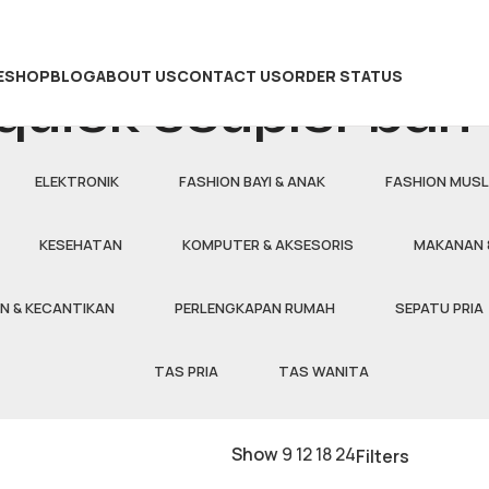
E
SHOP
BLOG
ABOUT US
CONTACT US
ORDER STATUS
quick coupler ban
ELEKTRONIK
FASHION BAYI & ANAK
FASHION MUSL
KESEHATAN
KOMPUTER & AKSESORIS
MAKANAN 
N & KECANTIKAN
PERLENGKAPAN RUMAH
SEPATU PRIA
TAS PRIA
TAS WANITA
Show
9
12
18
24
Filters