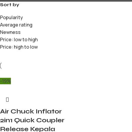
Sort by
Popularity
Average rating
Newness
Price: low to high
Price: high to low
-19%
Air Chuck Inflator
2in1 Quick Coupler
Release Kepala