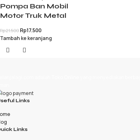
Pompa Ban Mobil
Motor Truk Metal
Rp
17.500
Rp
21.500
Tambah ke keranjang
elanjalagi.com adalah
Toko Online
yang menyediakan berbagai
man.
seful Links
ome
log
uick Links