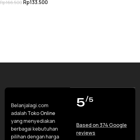
Rp
133.500
Rp
166.500
Adapter
TAMBAH KE KERANJANG
5
/5
Belanjalagi.com
adalah
Toko Online
yang menyediakan
Based on 374 Google
berbagai kebutuhan
reviews
pilihan dengan harga