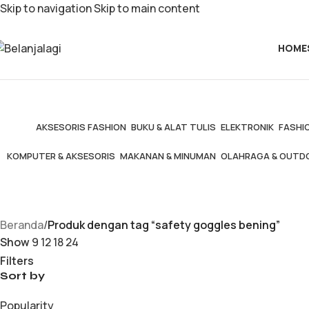
Skip to navigation
Skip to main content
HOME
AKSESORIS FASHION
BUKU & ALAT TULIS
ELEKTRONIK
FASHIO
KOMPUTER & AKSESORIS
MAKANAN & MINUMAN
OLAHRAGA & OUTD
Beranda
/
Produk dengan tag “safety goggles bening”
Show
9
12
18
24
Filters
Sort by
Popularity