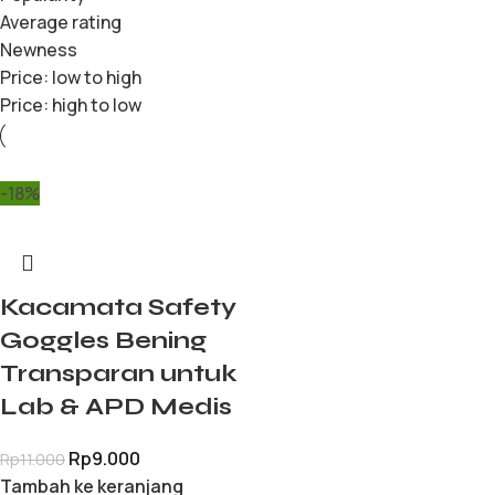
Average rating
Newness
Price: low to high
Price: high to low
-18%
Kacamata Safety
Goggles Bening
Transparan untuk
Lab & APD Medis
Rp
9.000
Rp
11.000
Tambah ke keranjang