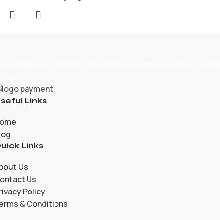
elanjalagi.com adalah
Toko Online
yang menyediakan berbagai
man.
seful Links
ome
log
uick Links
bout Us
ontact Us
rivacy Policy
erms & Conditions
5