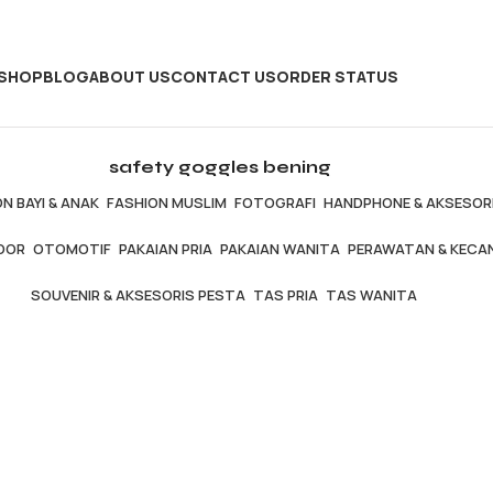
SHOP
BLOG
ABOUT US
CONTACT US
ORDER STATUS
safety goggles bening
N BAYI & ANAK
FASHION MUSLIM
FOTOGRAFI
HANDPHONE & AKSESOR
OOR
OTOMOTIF
PAKAIAN PRIA
PAKAIAN WANITA
PERAWATAN & KECA
SOUVENIR & AKSESORIS PESTA
TAS PRIA
TAS WANITA