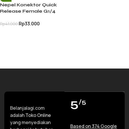
Nepel Konektor Quick
Release Female G1/4
Thread Adaptor Jet
Rp
33.000
Rp
41.000
Cleaner Pressure
Washer
TAMBAH KE KERANJANG
5
/5
Belanjalagi.com
adalah
Toko Online
yang menyediakan
Based on 374 Google