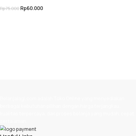
untuk Mini Grinder
Rp
60.000
Rp
75.000
TAMBAH KE KERANJANG
Belanjalagi.com adalah
Toko Online
yang menyediakan
berbagai kebutuhan pilihan dengan harga terjangkau,
kualitas terpercaya, dan proses belanja yang mudah, cepat,
serta aman.