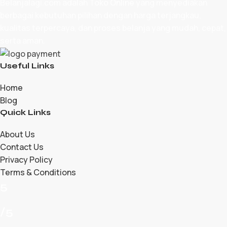
Belanjalagi.com adalah
Toko Online
yang menyediakan
berbagai kebutuhan pilihan dengan harga terjangkau,
kualitas terpercaya, dan proses belanja yang mudah, cepat,
serta aman.
Useful Links
Home
Blog
Quick Links
About Us
Contact Us
Privacy Policy
Terms & Conditions
5
/5