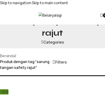
Skip to navigation
Skip to main content
sarung tangan safety
rajut
Categories
Beranda
/
Produk dengan tag “sarung
Filters
tangan safety rajut”
-18%