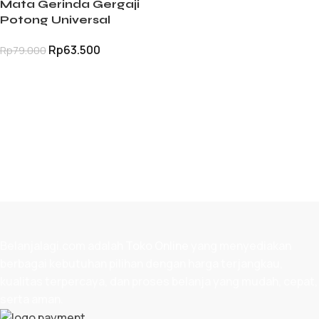
Mata Gerinda Gergaji
Potong Universal
Rp
63.500
Rp
79.000
TAMBAH KE KERANJANG
Belanjalagi.com adalah
Toko Online
yang menyediakan
berbagai kebutuhan pilihan dengan harga terjangkau,
kualitas terpercaya, dan proses belanja yang mudah, cepat,
serta aman.