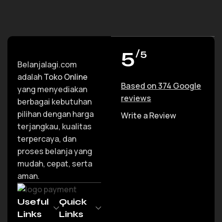
5
/5
Belanjalagi.com
adalah
Toko Online
Based on 374 Google
yang menyediakan
reviews
berbagai kebutuhan
pilihan dengan harga
Write a Review
terjangkau, kualitas
terpercaya, dan
proses belanja yang
mudah, cepat, serta
aman.
Useful
Quick
Links
Links