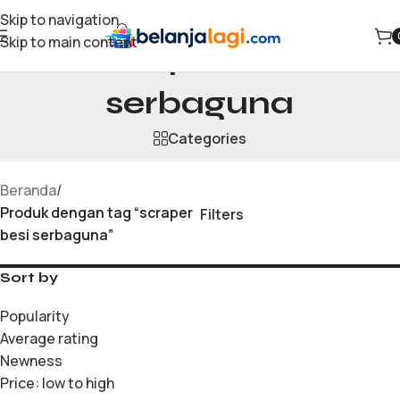
Skip to navigation
Skip to main content
scraper besi
serbaguna
Categories
Beranda
/
Produk dengan tag “scraper
Filters
besi serbaguna”
Sort by
Popularity
Average rating
Newness
Price: low to high