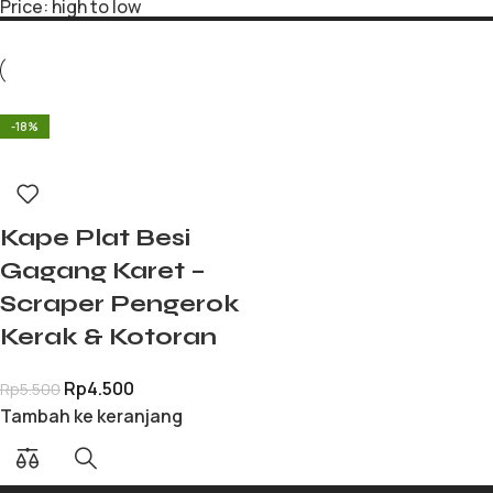
Price: high to low
-18%
Kape Plat Besi
Gagang Karet –
Scraper Pengerok
Kerak & Kotoran
Rp
4.500
Rp
5.500
Tambah ke keranjang