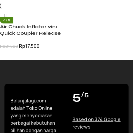
-19%
Air Chuck Inflator 2in1
Quick Coupler Release
Kepala Pompa Ban
Rp
17.500
Rp
21.500
Mobil Motor Truk Metal
TAMBAH KE KERANJANG
5
/5
Belanjalagi.com
adalah
Toko Online
yang menyediakan
Based on 374 Google
berbagai kebutuhan
reviews
pilihan dengan harga