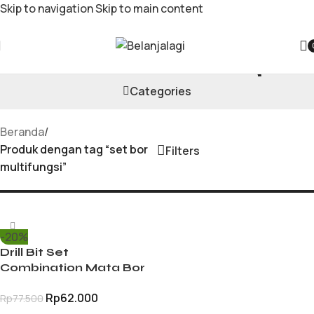
Skip to navigation
Skip to main content
set bor multifungsi
Categories
Beranda
/
Produk dengan tag “set bor
Filters
multifungsi”
-20%
Drill Bit Set
Combination Mata Bor
Beton Besi Kayu
Rp
62.000
Rp
77.500
Lengkap dengan Fisher
Universal