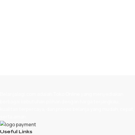
TAMBAH KE KERANJANG
Belanjalagi.com adalah
Toko Online
yang menyediakan
berbagai kebutuhan pilihan dengan harga terjangkau,
kualitas terpercaya, dan proses belanja yang mudah, cepat,
serta aman.
Useful Links