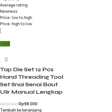
Average rating
Newness
Price: low to high
Price: high to low
-20%
Tap Die Set 12 Pcs
Hand Threading Tool
Set Snai Senai Baut
Ulir Manual Lengkap
Rp
98.000
Rp
122.000
Tambah ke keranjang