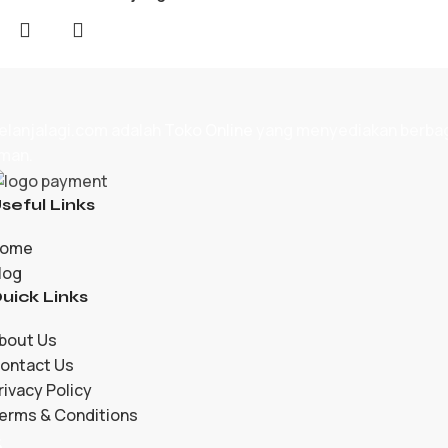
elanjalagi.com adalah
Toko Online
yang menyediakan berbagai
man.
seful Links
ome
log
uick Links
bout Us
ontact Us
rivacy Policy
erms & Conditions
5