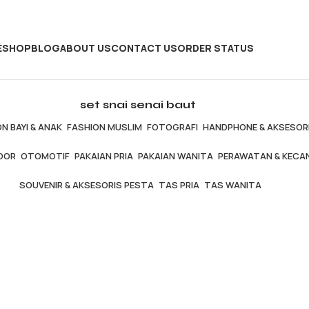
E
SHOP
BLOG
ABOUT US
CONTACT US
ORDER STATUS
set snai senai baut
N BAYI & ANAK
FASHION MUSLIM
FOTOGRAFI
HANDPHONE & AKSESOR
OOR
OTOMOTIF
PAKAIAN PRIA
PAKAIAN WANITA
PERAWATAN & KECA
SOUVENIR & AKSESORIS PESTA
TAS PRIA
TAS WANITA