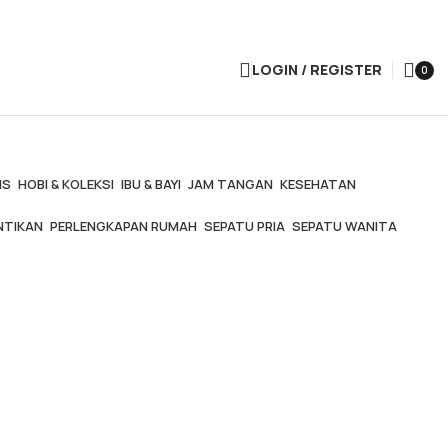
LOGIN / REGISTER
0
items
IS
HOBI & KOLEKSI
IBU & BAYI
JAM TANGAN
KESEHATAN
NTIKAN
PERLENGKAPAN RUMAH
SEPATU PRIA
SEPATU WANITA