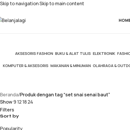
Skip to navigation
Skip to main content
HOM
AKSESORIS FASHION
BUKU & ALAT TULIS
ELEKTRONIK
FASHIO
KOMPUTER & AKSESORIS
MAKANAN & MINUMAN
OLAHRAGA & OUTD
Beranda
/
Produk dengan tag “set snai senai baut”
Show
9
12
18
24
Filters
Sort by
Popularity