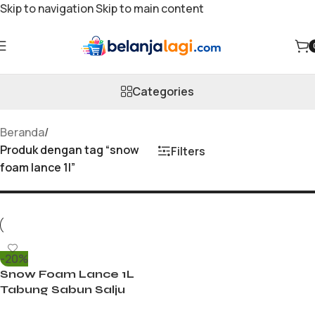
Skip to navigation
Skip to main content
snow foam lance 1l
Categories
Beranda
/
Produk dengan tag “snow
Filters
foam lance 1l”
-20%
Snow Foam Lance 1L
Tabung Sabun Salju
High Pressure Quick