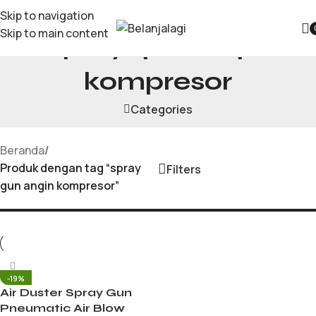
Skip to navigation
Skip to main content
spray gun angin
kompresor
Categories
Beranda
/
Produk dengan tag “spray
Filters
gun angin kompresor”
-19%
Air Duster Spray Gun
Pneumatic Air Blow