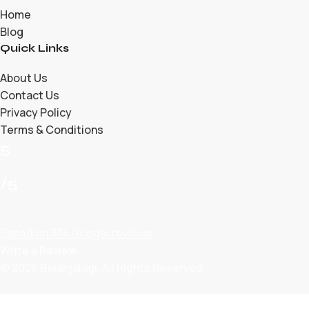
Home
Blog
Quick Links
About Us
Contact Us
Privacy Policy
Terms & Conditions
5
/5
Based on 374 Google reviews
Write a Review
© 2026 Belanjalagi. All Rights Reserved.
Shop