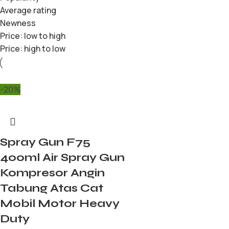
Average rating
Newness
Price: low to high
Price: high to low
-20%
Spray Gun F75
400ml Air Spray Gun
Kompresor Angin
Tabung Atas Cat
Mobil Motor Heavy
Duty