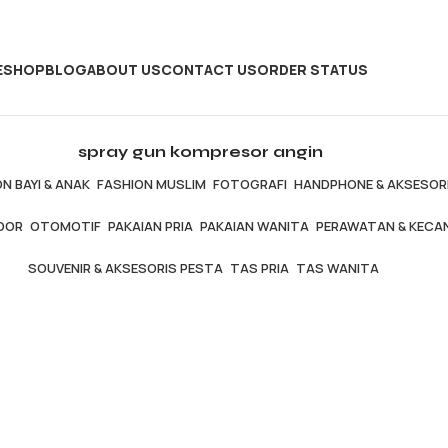
E
SHOP
BLOG
ABOUT US
CONTACT US
ORDER STATUS
spray gun kompresor angin
N BAYI & ANAK
FASHION MUSLIM
FOTOGRAFI
HANDPHONE & AKSESOR
OOR
OTOMOTIF
PAKAIAN PRIA
PAKAIAN WANITA
PERAWATAN & KECA
SOUVENIR & AKSESORIS PESTA
TAS PRIA
TAS WANITA