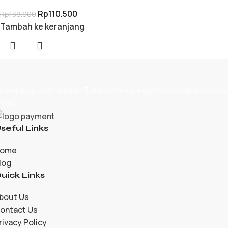
Rp
110.500
Rp
138.000
Tambah ke keranjang
elanjalagi.com adalah
Toko Online
yang menyediakan berbagai
man.
seful Links
ome
log
uick Links
bout Us
ontact Us
rivacy Policy