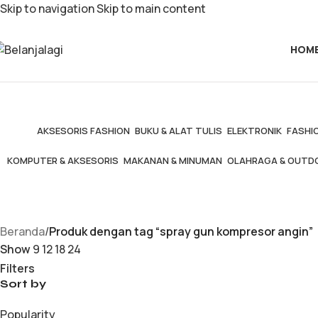
Skip to navigation
Skip to main content
HOM
AKSESORIS FASHION
BUKU & ALAT TULIS
ELEKTRONIK
FASHIO
KOMPUTER & AKSESORIS
MAKANAN & MINUMAN
OLAHRAGA & OUTD
Beranda
/
Produk dengan tag “spray gun kompresor angin”
Show
9
12
18
24
Filters
Sort by
Popularity