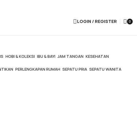
LOGIN / REGISTER
0
items
IS
HOBI & KOLEKSI
IBU & BAYI
JAM TANGAN
KESEHATAN
NTIKAN
PERLENGKAPAN RUMAH
SEPATU PRIA
SEPATU WANITA