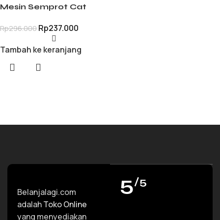
Mesin Semprot Cat
Minyak Air Kayu Besi
Rp
237.000
Rp
296.000
Furniture Nozzle
Kuningan
Tambah ke keranjang
5
/5
Belanjalagi.com
adalah
Toko Online
yang menyediakan