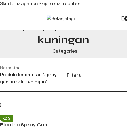
Skip to navigation
Skip to main content
spray gun nozzle
kuningan
Categories
Beranda
/
Produk dengan tag “spray
Filters
gun nozzle kuningan”
-20%
Electric Spray Gun