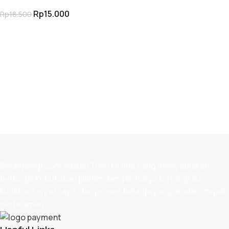
Set
Rp
15.000
Rp
18.500
PILIH OPSI
Belanjalagi.com adalah
Toko Online
yang menyediakan
berbagai kebutuhan pilihan dengan harga terjangkau,
kualitas terpercaya, dan proses belanja yang mudah, cepat,
serta aman.