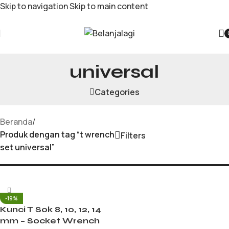
Skip to navigation
Skip to main content
t wrench set
universal
Categories
Beranda
/
Produk dengan tag “t wrench
Filters
set universal”
-19%
Kunci T Sok 8, 10, 12, 14
mm – Socket Wrench