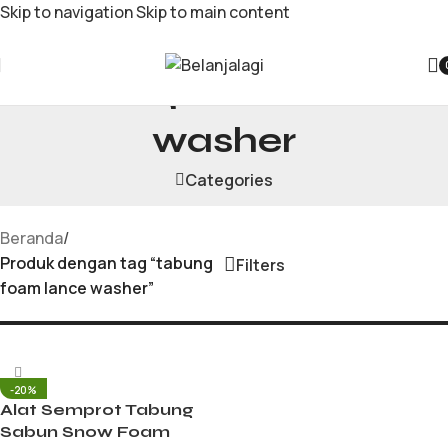
Skip to navigation
Skip to main content
tabung foam lance
washer
Categories
Beranda
/
Produk dengan tag “tabung
Filters
foam lance washer”
-20%
Alat Semprot Tabung
Sabun Snow Foam