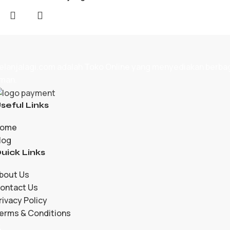
elanjalagi.com adalah
Toko Online
yang menyediakan berbagai
man.
seful Links
ome
log
uick Links
bout Us
ontact Us
rivacy Policy
erms & Conditions
5