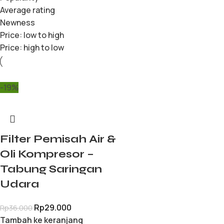
Average rating
Newness
Price: low to high
Price: high to low
-19%
Filter Pemisah Air &
Oli Kompresor –
Tabung Saringan
Udara
Rp
29.000
Rp
36.000
Tambah ke keranjang