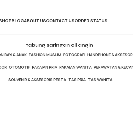
SHOP
BLOG
ABOUT US
CONTACT US
ORDER STATUS
tabung saringan oli angin
N BAYI & ANAK
FASHION MUSLIM
FOTOGRAFI
HANDPHONE & AKSESOR
OOR
OTOMOTIF
PAKAIAN PRIA
PAKAIAN WANITA
PERAWATAN & KECA
SOUVENIR & AKSESORIS PESTA
TAS PRIA
TAS WANITA