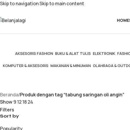
Skip to navigation
Skip to main content
HOME
AKSESORIS FASHION
BUKU & ALAT TULIS
ELEKTRONIK
FASHIO
KOMPUTER & AKSESORIS
MAKANAN & MINUMAN
OLAHRAGA & OUTD
Beranda
/
Produk dengan tag “tabung saringan oli angin”
Show
9
12
18
24
Filters
Sort by
Popularity