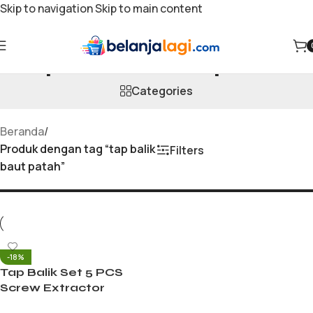
Skip to navigation
Skip to main content
tap balik baut patah
Categories
Beranda
/
Produk dengan tag “tap balik
Filters
baut patah”
-18%
Tap Balik Set 5 PCS
Screw Extractor
Pembuka Baut Patah