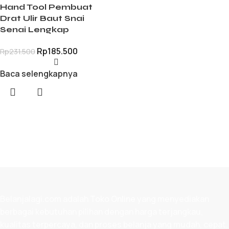
Hand Tool Pembuat
Drat Ulir Baut Snai
Senai Lengkap
Rp
185.500
Rp
231.500
Baca selengkapnya
Belanjalagi.com adalah
Toko Online
yang menyediakan
berbagai kebutuhan pilihan dengan harga terjangkau,
kualitas terpercaya, dan proses belanja yang mudah, cepat,