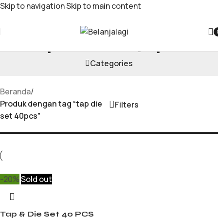
Skip to navigation
Skip to main content
tap die set 40pcs
Categories
Beranda
/
Produk dengan tag “tap die
Filters
set 40pcs”
-20%
Sold out
Tap & Die Set 40 PCS