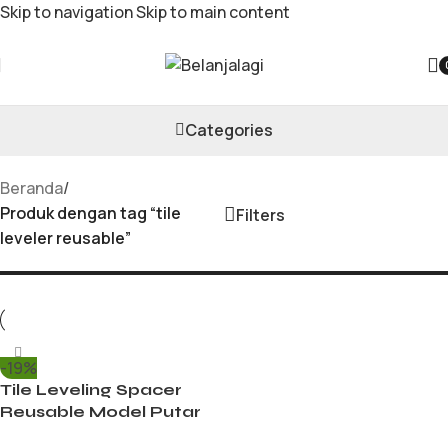
Skip to navigation
Skip to main content
tile leveler reusable
Categories
Beranda
/
Produk dengan tag “tile
Filters
leveler reusable”
-19%
Tile Leveling Spacer
Reusable Model Putar
Alat Perata Nat