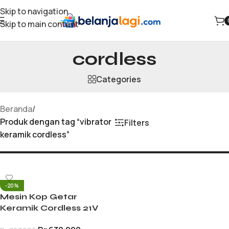
Skip to navigation
Skip to main content
vibrator keramik
cordless
Categories
Beranda
/
Produk dengan tag “vibrator
Filters
keramik cordless”
-20%
Mesin Kop Getar
Keramik Cordless 21V
Tile Vibrator Alat Perata