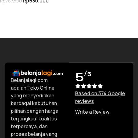
Rp
630.000
Rp
787.500
Pasang Ubin Lantai
TAMBAH KE KERANJANG
5
/5
Belanjalagi.com
adalah
Toko Online
Based on 374 Google
yang menyediakan
reviews
berbagai kebutuhan
pilihan dengan harga
Write a Review
terjangkau, kualitas
terpercaya, dan
proses belanja yang