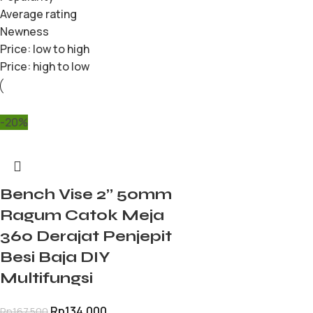
Average rating
Newness
Price: low to high
Price: high to low
-20%
Bench Vise 2” 50mm
Ragum Catok Meja
360 Derajat Penjepit
Besi Baja DIY
Multifungsi
Rp
134.000
Rp
167.500