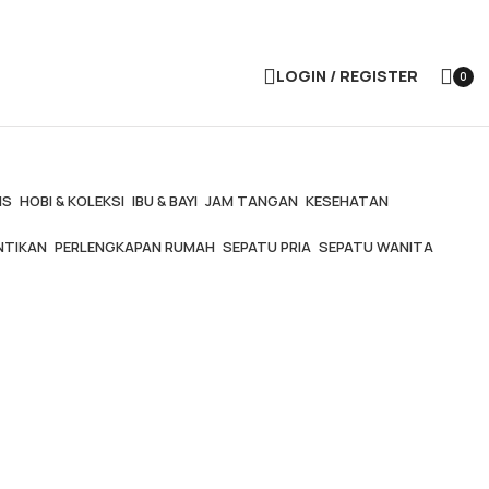
LOGIN / REGISTER
0
items
IS
HOBI & KOLEKSI
IBU & BAYI
JAM TANGAN
KESEHATAN
NTIKAN
PERLENGKAPAN RUMAH
SEPATU PRIA
SEPATU WANITA