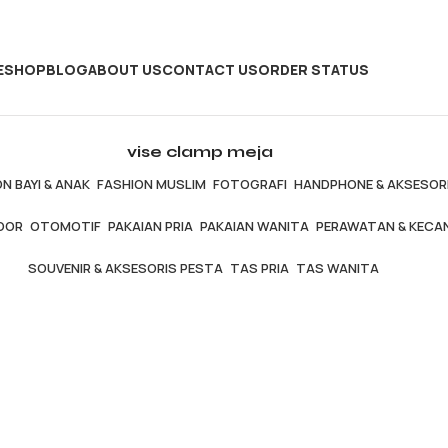
E
SHOP
BLOG
ABOUT US
CONTACT US
ORDER STATUS
vise clamp meja
N BAYI & ANAK
FASHION MUSLIM
FOTOGRAFI
HANDPHONE & AKSESOR
OOR
OTOMOTIF
PAKAIAN PRIA
PAKAIAN WANITA
PERAWATAN & KECA
SOUVENIR & AKSESORIS PESTA
TAS PRIA
TAS WANITA