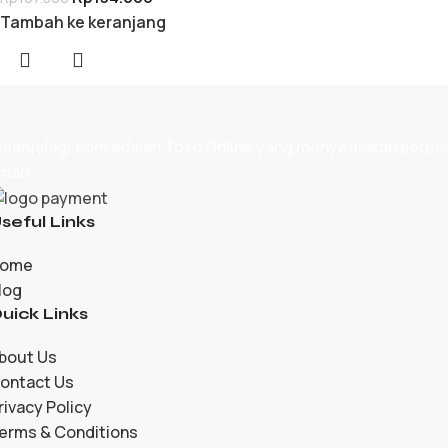
Tambah ke keranjang
elanjalagi.com adalah
Toko Online
yang menyediakan berbagai
man.
seful Links
ome
log
uick Links
bout Us
ontact Us
rivacy Policy
erms & Conditions