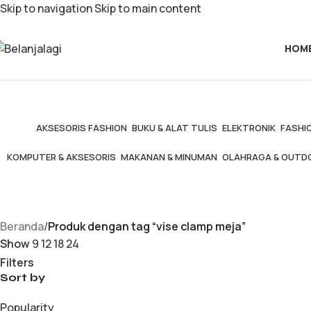
Skip to navigation
Skip to main content
HOM
AKSESORIS FASHION
BUKU & ALAT TULIS
ELEKTRONIK
FASHIO
KOMPUTER & AKSESORIS
MAKANAN & MINUMAN
OLAHRAGA & OUTD
Beranda
/
Produk dengan tag “vise clamp meja”
Show
9
12
18
24
Filters
Sort by
Popularity