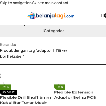
Skip to navigation
Skip to main content
adaptor bor fleksibel
Categories
Beranda
/
Produk dengan tag “adaptor
Filters
bor fleksibel”
-20%
-20%
Flexible Extension
SOLD OUT
Flexible Drill Shaft 6mm
Adaptor Set 12 PCS
Kabel Bor Tuner Mesin
Kepala Bor Obeng