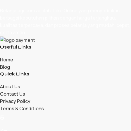
Belanjalagi.com adalah
Toko Online
yang menyediakan
berbagai kebutuhan pilihan dengan harga terjangkau,
kualitas terpercaya, dan proses belanja yang mudah, cepat,
serta aman.
Useful Links
Home
Blog
Quick Links
About Us
Contact Us
Privacy Policy
Terms & Conditions
5