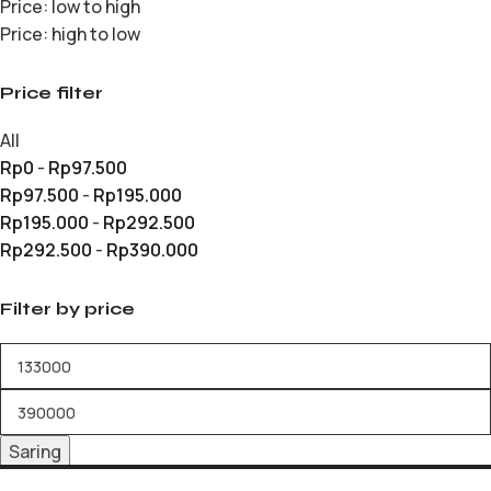
Price: low to high
Price: high to low
Price filter
All
Rp
0
-
Rp
97.500
Rp
97.500
-
Rp
195.000
Rp
195.000
-
Rp
292.500
Rp
292.500
-
Rp
390.000
Filter by price
Saring