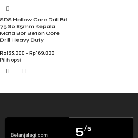
SDS Hollow Core Drill Bit
75 80 85mm Kepala
Mata Bor Beton Core
Drill Heavy Duty
Rp
133.000
–
Rp
169.000
Pilih opsi
5
/5
Belanjalagi.com