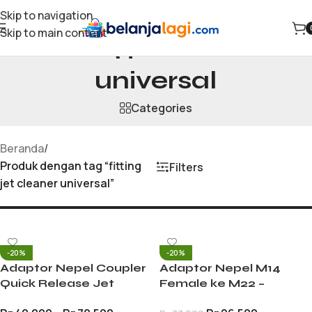
Skip to navigation
Skip to main content
fitting jet cleaner
universal
Categories
Beranda
/
Produk dengan tag “fitting
Filters
jet cleaner universal”
-20%
-20%
Adaptor Nepel Coupler
Adaptor Nepel M14
Quick Release Jet
Female ke M22 –
Cleaner M22
Konektor Jet Cleaner