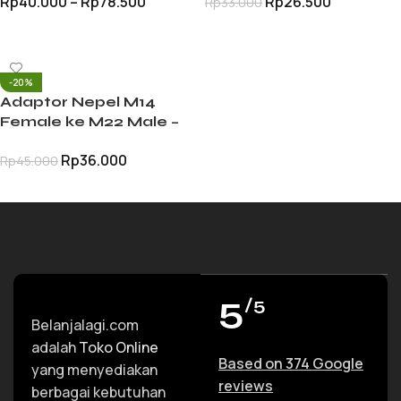
Rp
40.000
–
Rp
78.500
Rp
26.500
Rp
33.000
Sambungan Mesin
ke Selang Sanchin
Selang
PILIH OPSI
TAMBAH KE KERANJANG
-20%
Adaptor Nepel M14
Female ke M22 Male –
Konverter Jet Cleaner
Rp
36.000
Rp
45.000
TAMBAH KE KERANJANG
5
/5
Belanjalagi.com
adalah
Toko Online
Based on 374 Google
yang menyediakan
reviews
berbagai kebutuhan