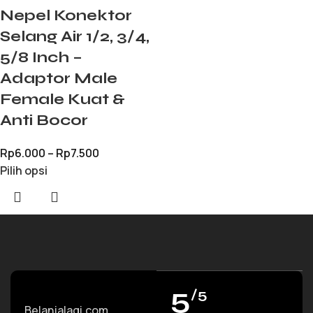
Nepel Konektor
Selang Air 1/2, 3/4,
5/8 Inch –
Adaptor Male
Female Kuat &
Anti Bocor
Rp
6.000
–
Rp
7.500
Pilih opsi
5
/5
Belanjalagi.com