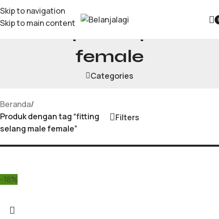
Skip to navigation
Skip to main content
fitting selang male
female
Categories
Beranda
/
Produk dengan tag “fitting
Filters
selang male female”
-18%