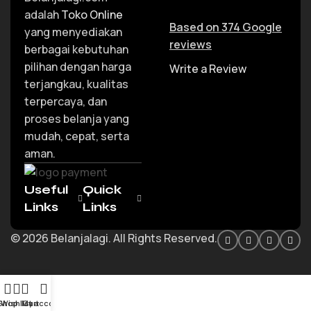
adalah
Toko Online
Based on 374 Google
yang menyediakan
reviews
berbagai kebutuhan
pilihan dengan harga
Write a Review
terjangkau, kualitas
terpercaya, dan
proses belanja yang
mudah, cepat, serta
aman.
Useful
Quick
Links
Links
© 2026 Belanjalagi. All Rights Reserved.
Shop
Wishlist
My account
Cart