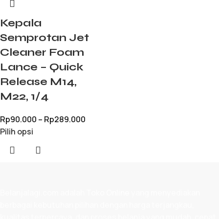
Kepala
Semprotan Jet
Cleaner Foam
Lance – Quick
Release M14,
M22, 1/4
Rp
90.000
–
Rp
289.000
Pilih opsi
Belanjalagi.com adalah
Toko Online
yang menyediakan
berbagai kebutuhan pilihan dengan harga terjangkau,
kualitas terpercaya, dan proses belanja yang mudah, cepat,