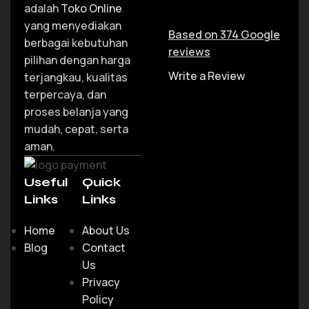
adalah
Toko Online
yang menyediakan
Based on 374 Google
berbagai kebutuhan
reviews
pilihan dengan harga
Write a Review
terjangkau, kualitas
terpercaya, dan
proses belanja yang
mudah, cepat, serta
aman.
Useful
Quick
Links
Links
Home
About Us
Blog
Contact
Us
Privacy
Policy