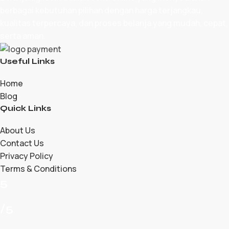
berbagai kebutuhan pilihan dengan harga terjangkau,
kualitas terpercaya, dan proses belanja yang mudah, cepat,
serta aman.
Useful Links
Home
Blog
Quick Links
About Us
Contact Us
Privacy Policy
Terms & Conditions
5
/5