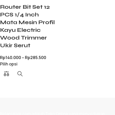
Router Bit Set 12
PCS 1/4 Inch
Mata Mesin Profil
Kayu Electric
Wood Trimmer
Ukir Serut
Rp
140.000
–
Rp
285.500
Pilih opsi
Belanjalagi.com adalah
Toko Online
yang menyediakan