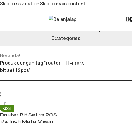
Skip to navigation
Skip to main content
router bit set 12pcs
Categories
Beranda
/
Produk dengan tag “router
Filters
bit set 12pcs”
-20%
Router Bit Set 12 PCS
1/4 Inch Mata Mesin
Profil Kayu Electric