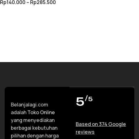
Rp
140.000
–
Rp
285.500
Wood Trimmer Ukir
Serut
PILIH OPSI
5
/5
Belanjalagi.com
adalah
Toko Online
yang menyediakan
Based on 374 Google
berbagai kebutuhan
reviews
pilihan dengan harga