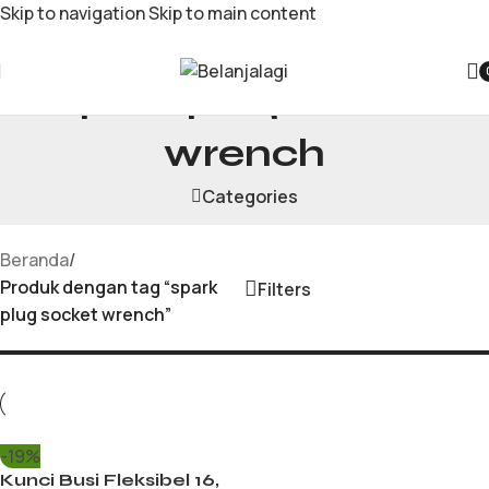
Skip to navigation
Skip to main content
spark plug socket
wrench
Categories
Beranda
/
Produk dengan tag “spark
Filters
plug socket wrench”
-19%
Kunci Busi Fleksibel 16,